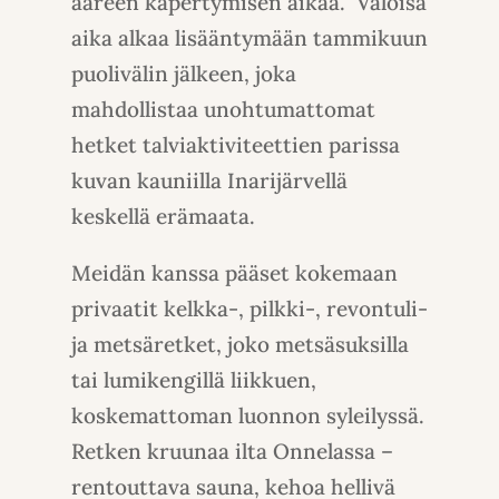
ääreen käpertymisen aikaa. Valoisa
aika alkaa lisääntymään tammikuun
puolivälin jälkeen, joka
mahdollistaa unohtumattomat
hetket talviaktiviteettien parissa
kuvan kauniilla Inarijärvellä
keskellä erämaata.
Meidän kanssa pääset kokemaan
privaatit kelkka-, pilkki-, revontuli-
ja metsäretket, joko metsäsuksilla
tai lumikengillä liikkuen,
koskemattoman luonnon syleilyssä.
Retken kruunaa ilta Onnelassa –
rentouttava sauna, kehoa hellivä