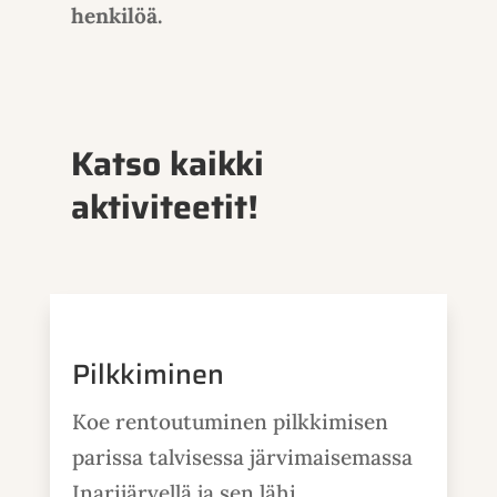
henkilöä.
Katso kaikki
aktiviteetit!
Pilkkiminen
Koe rentoutuminen pilkkimisen
parissa talvisessa järvimaisemassa
Inarijärvellä ja sen lähi